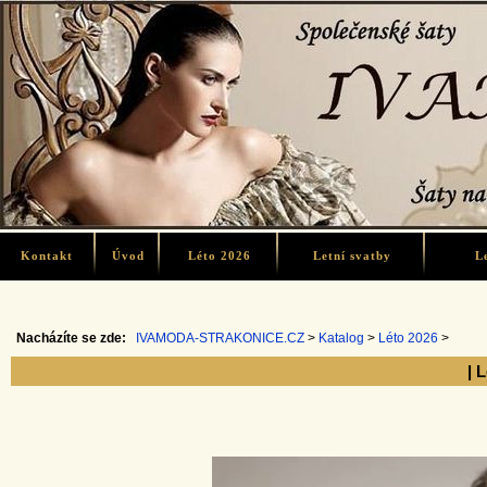
Kontakt
Úvod
Léto 2026
Letní svatby
L
Nacházíte se zde:
IVAMODA-STRAKONICE.CZ
>
Katalog
>
Léto 2026
>
| 