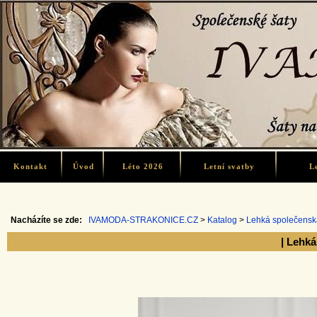
Kontakt
Úvod
Léto 2026
Letní svatby
L
Nacházíte se zde:
IVAMODA-STRAKONICE.CZ
>
Katalog
>
Lehká společensk
| Lehká