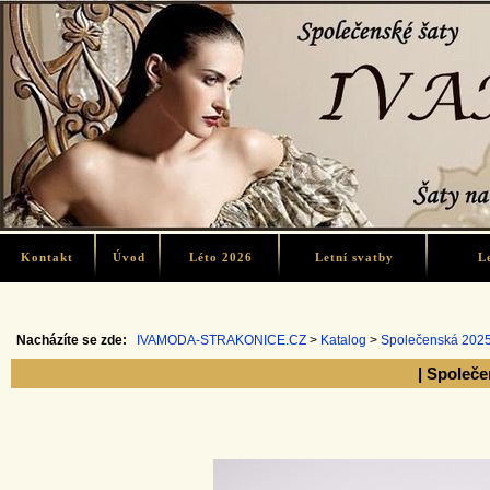
Kontakt
Úvod
Léto 2026
Letní svatby
L
Nacházíte se zde:
IVAMODA-STRAKONICE.CZ
>
Katalog
>
Společenská 202
| Společe