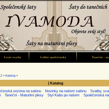
Letní svatby
Lehká společenská
Taneční - ma
CZ
>
Katalog
>
| Katalog
ečenská sezóna na salonu
Novinky na našem salónu
Svatby, sva
6
Taneční - Maturitní plesy
Styl Kabo po našem
Společenská n