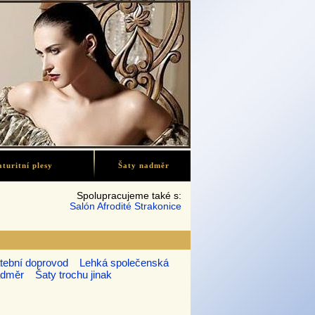
turitní plesy
Šaty nadměr
Spolupracujeme také s:
Salón Afrodité Strakonice
tební doprovod
Lehká společenská
adměr
Šaty trochu jinak