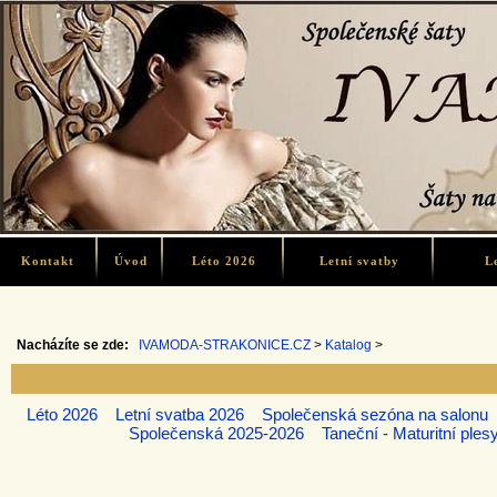
Kontakt
Úvod
Léto 2026
Letní svatby
L
Nacházíte se zde:
IVAMODA-STRAKONICE.CZ
>
Katalog
>
Léto 2026
Letní svatba 2026
Společenská sezóna na salonu
Společenská 2025-2026
Taneční - Maturitní ples